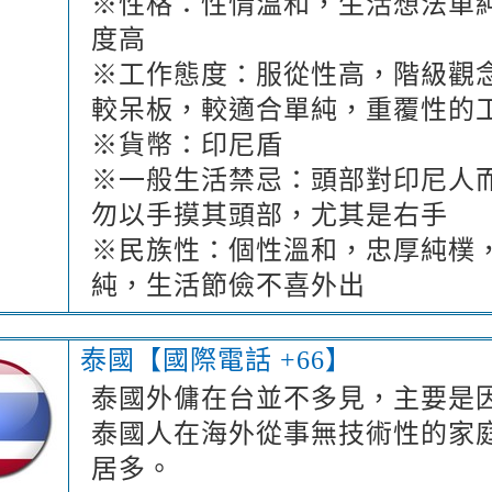
※性格：性情溫和，生活想法單
度高
※工作態度：服從性高，階級觀
較呆板，較適合單純，重覆性的
※貨幣：印尼盾
※一般生活禁忌：頭部對印尼人
勿以手摸其頭部，尤其是右手
※民族性：個性溫和，忠厚純樸
純，生活節儉不喜外出
泰國【國際電話 +66】
泰國外傭在台並不多見，主要是
泰國人在海外從事無技術性的家
居多。