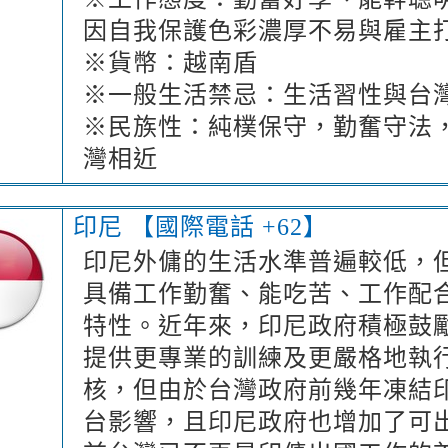
因自我保護色彩濃厚不易與雇主
※貨幣：越南盾
※一般生活禁忌：生活習性與台
※民族性：純樸保守，勤奮守法
灣相近
印尼 【國際電話 +62】
印尼外傭的生活水準普遍較低，
具備工作勤奮、能吃苦、工作配
特性。近年來，印尼政府積極鼓
提供更專業的訓練及更嚴格地執
核，但由於台灣政府前幾年凍結
台影響，且印尼政府也增加了可