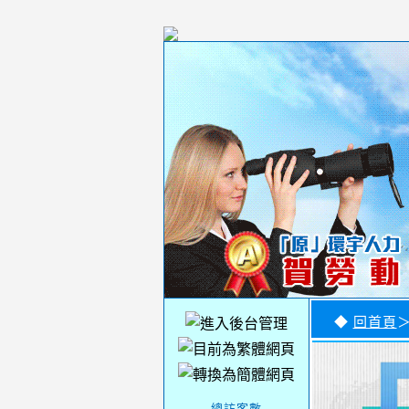
◆
回首頁
-----總訪客數-----