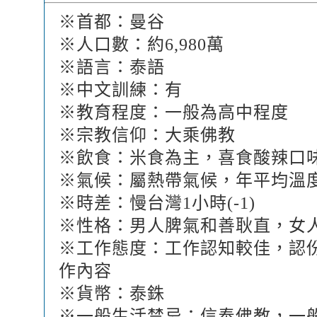
※首都：曼谷
※人口數：約6,980萬
※語言：泰語
※中文訓練：有
※教育程度：一般為高中程度
※宗教信仰：大乘佛教
※飲食：米食為主，喜食酸辣口
※氣候：屬熱帶氣候，年平均溫度為
※時差：慢台灣1小時(-1)
※性格：男人脾氣和善耿直，女
※工作態度：工作認知較佳，認
作內容
※貨幣：泰銖
※一般生活禁忌：信奉佛教，一