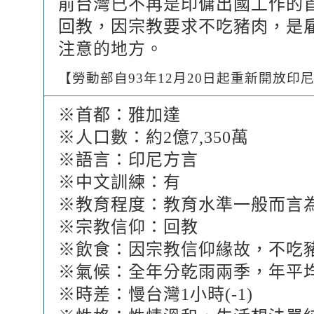
前台灣已不再是印傭出國工作的
回教，因宗教要求不吃豬肉，是
注意的地方。
【勞動部自93年12月20日起重新開放
※首都：雅加達
※人口數：約2億7,350萬
※語言：印尼方言
※中文訓練：有
※教育程度：教育水準一般而言
※宗教信仰：回教
※飲食：因宗教信仰緣故，不吃
※氣候：全年分乾雨兩季，年平均溫
※時差：慢台灣1小時(-1)