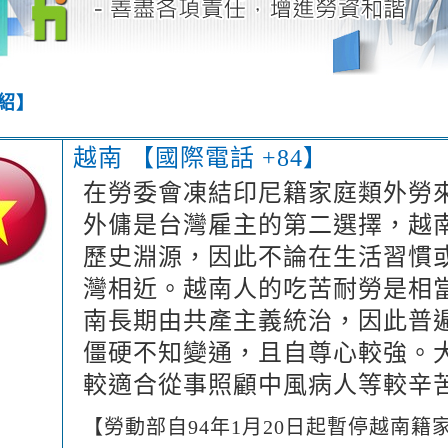
紹】
越南 【國際電話 +84】
在勞委會凍結印尼籍家庭類外勞
外傭是台灣雇主的第二選擇，越
歷史淵源，因此不論在生活習慣
灣相近。越南人的吃苦耐勞是相
南長期由共產主義統治，因此普
僵硬不知變通，且自尊心較強。
較適合從事照顧中風病人等較辛
【勞動部自94年1月20日起暫停越南