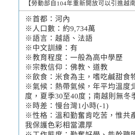
【勞動部自104年重新開放可以引進越
※首都：河內
※人口數：約9,734萬
※語言：越語、法語
※中文訓練：有
※教育程度：一般為高中學歷
※宗教信仰：佛教、道教
※飲食：米食為主，嗜吃鹹甜食
※氣候：熱帶氣候，年平均溫度北
度，夏季30至40度；南越則無
※時差：慢台灣1小時(-1)
※性格：溫和勤奮肯吃苦，惟共
我保護色彩相當濃厚
※工作態度：勤奮好學、能幹聰