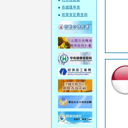
特休假試算
◆
各國匯率表
◆
就業安定費查詢
◆