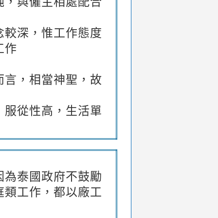
純，與僱主相處配合
念較深，惟工作態度
工作
而言，相當神聖，故
，服從性高，生活單
因為泰國政府不鼓勵
庭類工作，都以廠工