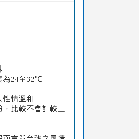
味
24至32℃
人性情溫和
份，比較不會計較工
般而言與台灣之風情