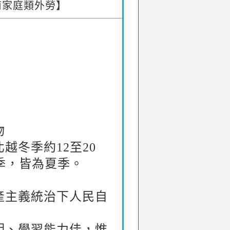
南家庭類外勞】
物
越冬季約12至20
冬季，皆為夏季。
產主義統治下人民自
明、學習能力佳，惟