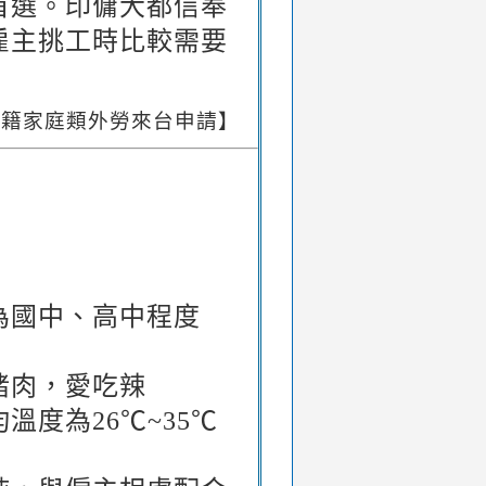
首選。印傭大都信奉
雇主挑工時比較需要
印尼籍家庭類外勞來台申請】
為國中、高中程度
豬肉，愛吃辣
度為26℃~35℃