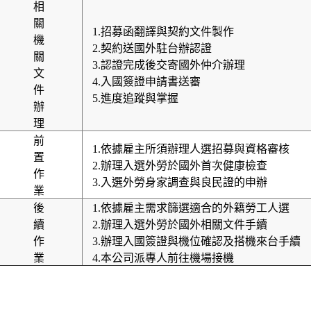
相
關
1.招募函翻譯與契約文件製作
機
2.契約送國外駐台辦認證
關
3.認證完成後交寄國外仲介辦理
文
4.入國簽證申請書送審
件
5.進度追蹤與掌握
辦
理
前
1.依據雇主所須辦理人選招募與資格審核
置
2.辦理入選外勞於國外首次健康檢查
作
3.入選外勞身家調查與良民證的申辦
業
後
1.依據雇主需求篩選適合的外籍勞工人選
續
2.辦理入選外勞於國外相關文件手續
作
3.辦理入國簽證與機位確認及搭機來台手續
業
4.本公司派專人前往機場接機