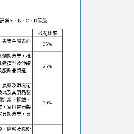
篩選A、B、C、D等級
核配比率
，專業金屬表面
35%
著劑製造業，橡
軋延擠型及伸線
25%
及服飾品製造
，農藥及環境衛
玻璃及其製品製
製造業，鋼鐵、
20%
業，家用電器製
家具製造業，資
轂、磨粉及澱粉