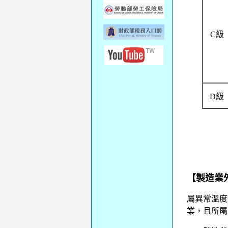
C級
D級
【製造業
屬異常溫度
業，且所屬