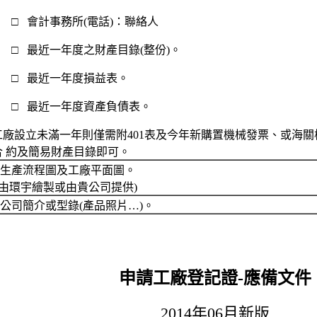
□ 會計事務所(電話)：聯絡人
□ 最近一年度之財產目錄(整份)。
□ 最近一年度損益表。
□ 最近一年度資產負債表。
工廠設立未滿一年則僅需附401表及今年新購置機械發票、或海關
合 約及簡易財產目錄即可。
. 生產流程圖及工廠平面圖。
由環宇繪製或由貴公司提供)
. 公司簡介或型錄(產品照片…)。
申請工廠登記證-應備文件
2014年06月新版