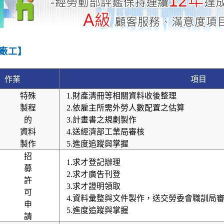
廠工】
作業
項目
特殊
1.財產清冊等相關資料收後整理
製程
2.依雇主所需外勞人數配置之估算
的
3.計畫書之規劃製作
資料
4.送經濟部工業局審核
製作
5.進度追蹤與掌握
招
1.求才登記辦理
募
2.求才廣告刊登
許
3.求才證明領取
可
4.資料彙整與文件製作，送交勞委會職訓局
申
5.進度追蹤與掌握
請