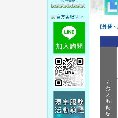
官方客服Line
【外勞、
外
勞
人
數
配
額