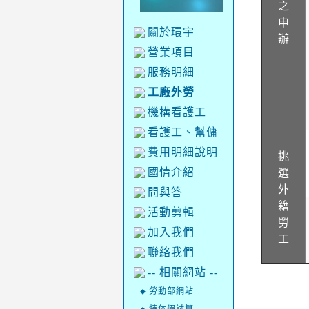
之
申
關於環宇
辦
營業項目
服務明細
工廠外勞
機構看護工
看護工、幫傭
費用明細說明
挑
國情介紹
選
外
問與答
籍
活動剪輯
勞
加入我們
工
聯絡我們
-- 相關網站 --
勞動部網站
◆