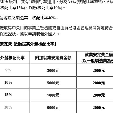
K五級制：共有105個行業適用，分為A+級(核配比率35%)、A級
級(核配比率15%)、D級(核配比率10%)。
易港區之製造業：核配比率40%。
廠取得中央目的事業主管機關或自由貿易港區管理機關認定符合
保險證號，據以申請聘僱外國人。
安定費 數額提高外勞核配比率】
就業安定費金額
高外勞核配比率
附加就業安定費金額
(以一般製造業為例
5%
3000元
2000元
10%
5000元
2000元
15%
7000元
2000元
20%
9000元
2000元