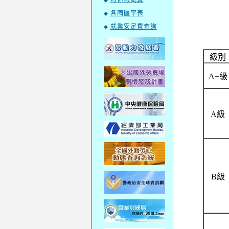
特休假試算
◆
各國匯率表
◆
就業安定費查詢
◆
級別
A+級
A級
B級