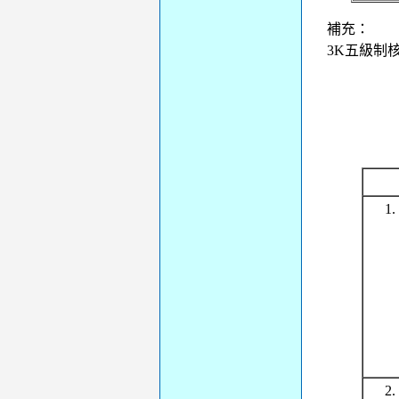
補充：
3K五級制
1
2