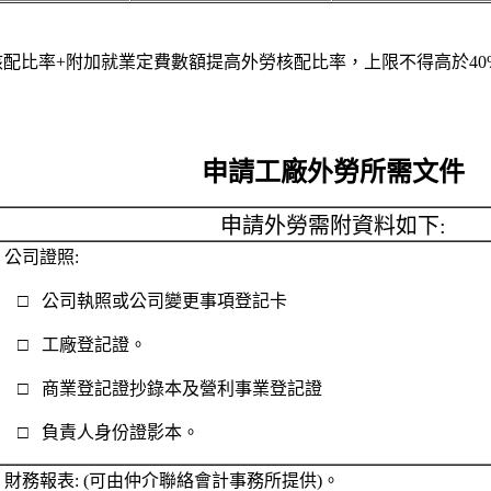
核配比率+附加就業定費數額提高外勞核配比率，上限不得高於40
申請工廠外勞所需文件
申請外勞需附資料如下:
. 公司證照:
□ 公司執照或公司變更事項登記卡
□ 工廠登記證。
□ 商業登記證抄錄本及營利事業登記證
□ 負責人身份證影本。
. 財務報表: (可由仲介聯絡會計事務所提供)。