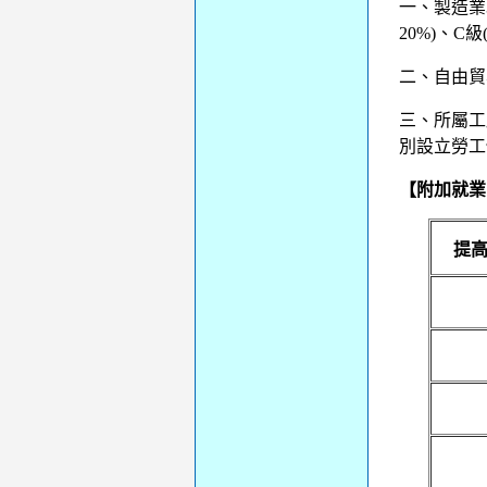
一、製造業3
20%)、C
二、自由貿
三、所屬工
別設立勞工
【附加就業
提