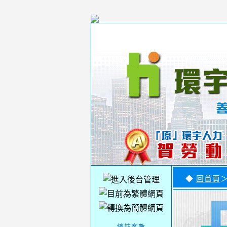
◆
回首頁
-----總訪客數-----