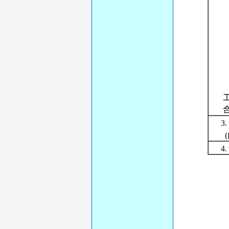
3
(
4