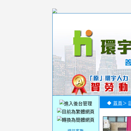
◆
首頁
＞
-----總訪客數-----