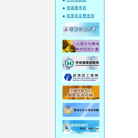
特休假試算
◆
各國匯率表
◆
就業安定費查詢
◆